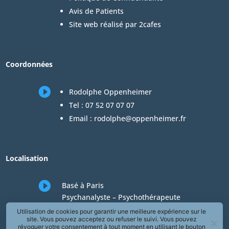
Avis de Patients
Site web réalisé par 2cafes
Coordonnées

Rodolphe Oppenheimer
Tel :
07 52 07 07 07
Email :
rodolphe@oppenheimer.fr
Localisation

Basé à Paris
Psychanalyste – Psychothérapeute
Consultations en téléconsultation de
Utilisation de cookies pour garantir une meilleure expérience sur le
site. Vous pouvez acceptez ou refuser le suivi. Vous pouvez
psychologie
révoquer votre consentement à tout moment en utilisant le bouton