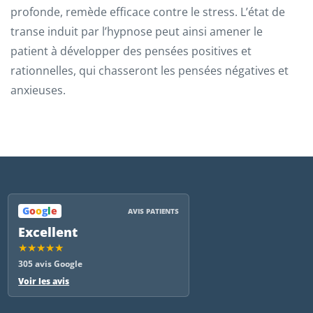
profonde, remède efficace contre le stress. L’état de
transe induit par l’hypnose peut ainsi amener le
patient à développer des pensées positives et
rationnelles, qui chasseront les pensées négatives et
anxieuses.
G
o
o
g
l
e
AVIS PATIENTS
Excellent
★★★★★
305 avis Google
Voir les avis