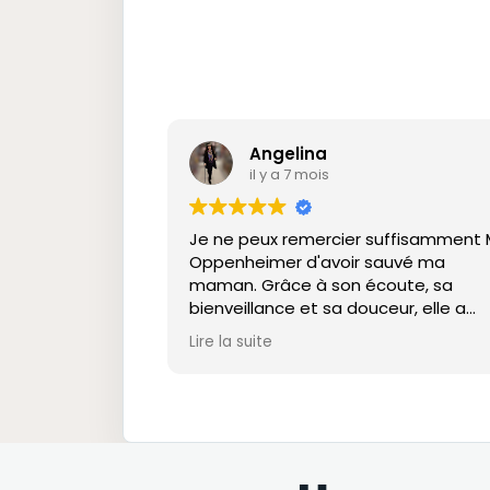
Angelina
il y a 7 mois
Je ne peux remercier suffisamment 
Oppenheimer d'avoir sauvé ma
maman. Grâce à son écoute, sa
bienveillance et sa douceur, elle a
surpassé des épreuves très difficiles
Lire la suite
Je vous souhaite une excellente an
2026 et continuez de faire fleurir la p
intérieure chez les âmes que vous
croisez.
Un grand merci!
Je recommande sincèrement.