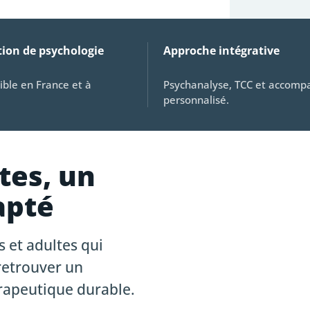
tion de psychologie
Approche intégrative
ible en France et à
Psychanalyse, TCC et accom
personnalisé.
tes, un
apté
 et adultes qui
retrouver un
érapeutique durable.