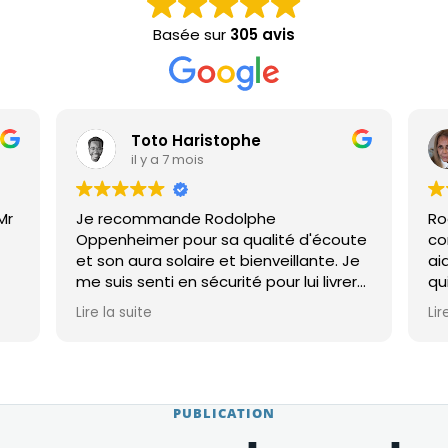
Basée sur
305 avis
Toto Haristophe
il y a 7 mois
Mr
Je recommande Rodolphe
Ro
Oppenheimer pour sa qualité d'écoute
co
et son aura solaire et bienveillante. Je
ai
me suis senti en sécurité pour lui livrer
qu
.
une partie de ma vie, afin qu'il m'aide à
em
Lire la suite
Lir
née
me libérer de certaines pensées que je
viv
aix
trainais comme un fardeau, mais aussi
fa
à concevoir les choses d'une autre
ai
manière !
PUBLICATION