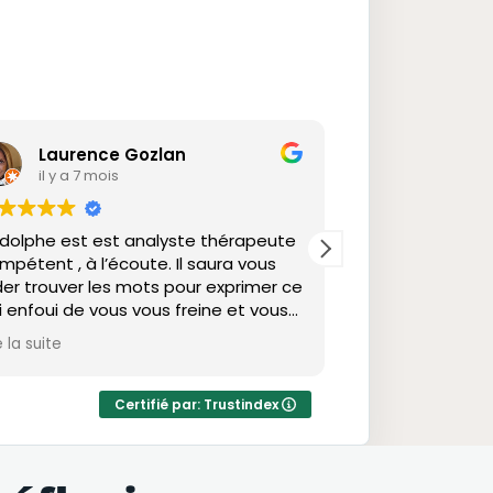
Laurence Gozlan
Ludovic
il y a 7 mois
il y a 8 m
dolphe est est analyste thérapeute
Un grand merci
mpétent , à l’écoute. Il saura vous
Oppenheimer p
der trouver les mots pour exprimer ce
accompagnemen
i enfoui de vous vous freine et vous
son écoute, sa 
pêche d’évoluer. Je le recommande
conseils toujour
e la suite
Lire la suite
ement . Il est toujours difficile de
comprendre be
ire le premier pas cependant il Vous
retrouver de la 
dera à vous libérer.
senti compris 
Certifié par: Trustindex
séance. Je re