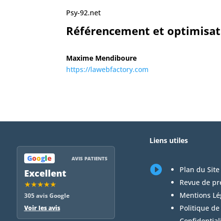
Psy-92.net
Référencement et optimisati
Maxime Mendiboure
https://lawebfactory.com
Liens utiles
G
o
o
g
l
e
AVIS PATIENTS

Plan du Site
Excellent
Revue de pr
★★★★★
Mentions Lé
305 avis Google
Politique de
Voir les avis
Confidential