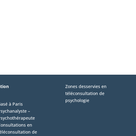
ation
Zones desservies en
téléconsultation de
psychologie
asé à Paris
sychanalyste –
Psychothérapeute
onsultations en
éléconsultation de