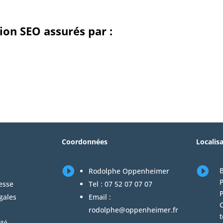
on SEO assurés par :
Coordonnées
Localis


B
Rodolphe Oppenheimer
P
esse
Tel :
07 52 07 07 07
gales
Email :
C
rodolphe@oppenheimer.fr
t
ité