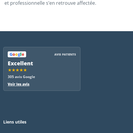
et professionnelle s’en retrouve affectée.
G
o
o
g
l
e
AVIS PATIENTS
Excellent
★★★★★
305 avis Google
Voir les avis
Liens utiles