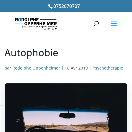
0752070707
Autophobie
par
Rodolphe Oppenheimer
|
18 Avr 2019
|
Psychothérapie