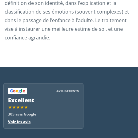
définition de son identité, dans l’explication et la
classification de ses émotions (souvent complexes) et
dans le passage de l’enfance à l’adulte. Le traitement
vise à instaurer une meilleure estime de soi, et une
confiance agrandie.
G
o
o
g
l
e
AVIS PATIENTS
Excellent
★★★★★
305 avis Google
Voir les avis