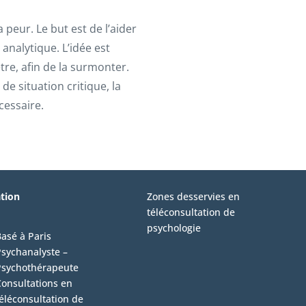
 peur. Le but est de l’aider
analytique. L’idée est
re, afin de la surmonter.
e situation critique, la
cessaire.
ation
Zones desservies en
téléconsultation de
psychologie
asé à Paris
sychanalyste –
Psychothérapeute
onsultations en
éléconsultation de