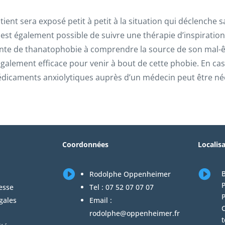
ient sera exposé petit à petit à la situation qui déclenche sa
 est également possible de suivre une thérapie d’inspiration 
nte de thanatophobie à comprendre la source de son mal-êt
galement efficace pour venir à bout de cette phobie. En cas d
édicaments anxiolytiques auprès d’un médecin peut être né
Coordonnées
Localis


B
Rodolphe Oppenheimer
P
esse
Tel :
07 52 07 07 07
gales
Email :
C
rodolphe@oppenheimer.fr
t