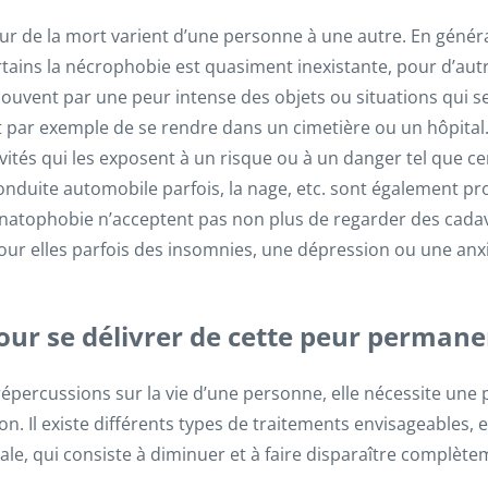
ur de la mort varient d’une personne à une autre. En génér
rtains la nécrophobie est quasiment inexistante, pour d’autre
souvent par une peur intense des objets ou situations qui s
 par exemple de se rendre dans un cimetière ou un hôpital. Il
vités qui les exposent à un risque ou à un danger tel que cer
onduite automobile parfois, la nage, etc. sont également p
anatophobie n’acceptent pas non plus de regarder des cad
pour elles parfois des insomnies, une dépression ou une anx
ur se délivrer de cette peur permanen
 répercussions sur la vie d’une personne, elle nécessite une
on. Il existe différents types de traitements envisageables, e
le, qui consiste à diminuer et à faire disparaître complè