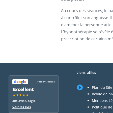
Au cours des séances, le pat
à contrôler son angoisse. Il
d’amener la personne attei
L’hypnothérapie se révèle é
prescription de certains m
Liens utiles
G
o
o
g
l
e
AVIS PATIENTS

Plan du Site
Excellent
Revue de pr
★★★★★
Mentions Lé
305 avis Google
Politique de
Voir les avis