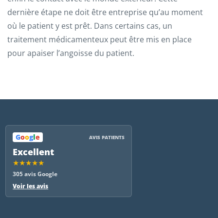
dernière étape ne doit être entreprise qu’au moment
où le patient y est prêt. Dans certains cas, un
traitement médicamenteux peut être mis en place
pour apaiser l’angoisse du patient.
G
o
o
g
l
e
AVIS PATIENTS
Excellent
★★★★★
305 avis Google
Voir les avis