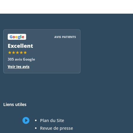
G
o
o
g
l
e
AVIS PATIENTS
Excellent
★★★★★
305 avis Google
Voir les avis
Liens utiles

Plan du Site
Revue de presse