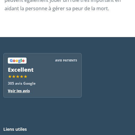
aidant la personne à gérer sa peur de la mort.
G
o
o
g
l
e
AVIS PATIENTS
Excellent
★★★★★
305 avis Google
Voir les avis
Liens utiles