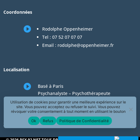
Coordonnées

Rodolphe Oppenheimer
Tel :
07 52 07 07 07
Email :
rodolphe@oppenheimer.fr
Localisation

Basé à Paris
Psychanalyste – Psychothérapeute
Consultations en téléconsultation de
Utilisation de cookies pour garantir une meilleure expérience sur le
site. Vous pouvez acceptez ou refuser le suivi. Vous pouvez
psychologie
révoquer votre consentement à tout moment en utilisant le bouton
« Révoquer le consentement » présent dans la page de Politique de
Ok
Refus
Politique de Confidentialité
Confidentialité.
Zones desservies en téléconsultation de psychologie
© 2026 PSY-92.NET TOUS DROITS RÉSERVÉS – Rodolphe Oppenheimer