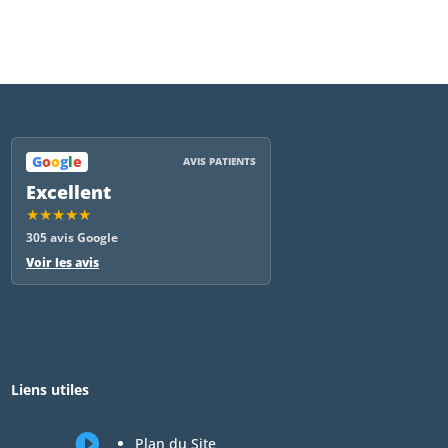
G
o
o
g
l
e
AVIS PATIENTS
Excellent
★★★★★
305 avis Google
Voir les avis
Liens utiles

Plan du Site