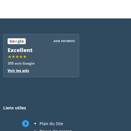
G
o
o
g
l
e
AVIS PATIENTS
Excellent
★★★★★
305 avis Google
Voir les avis
Liens utiles

Plan du Site