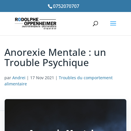
0752070707
Anorexie Mentale : un
Trouble Psychique
par
Andrei
|
17 Nov 2021
|
Troubles du comportement
alimentaire