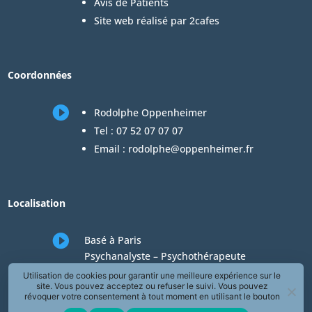
Avis de Patients
Site web réalisé par 2cafes
Coordonnées

Rodolphe Oppenheimer
Tel :
07 52 07 07 07
Email :
rodolphe@oppenheimer.fr
Localisation

Basé à Paris
Psychanalyste – Psychothérapeute
Consultations en téléconsultation de
Utilisation de cookies pour garantir une meilleure expérience sur le
site. Vous pouvez acceptez ou refuser le suivi. Vous pouvez
psychologie
révoquer votre consentement à tout moment en utilisant le bouton
« Révoquer le consentement » présent dans la page de Politique de