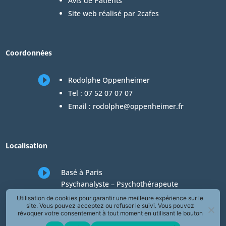
Avis de Patients
Site web réalisé par 2cafes
Coordonnées

Rodolphe Oppenheimer
Tel :
07 52 07 07 07
Email :
rodolphe@oppenheimer.fr
Localisation

Basé à Paris
Psychanalyste – Psychothérapeute
Consultations en téléconsultation de
Utilisation de cookies pour garantir une meilleure expérience sur le
site. Vous pouvez acceptez ou refuser le suivi. Vous pouvez
psychologie
révoquer votre consentement à tout moment en utilisant le bouton
« Révoquer le consentement » présent dans la page de Politique de