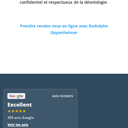
confidentiel et respectueux de la déontologie.
Prendre rendez-vous en ligne avec Rodolphe
Oppenheimer
G
o
o
g
l
e
AVIS PATIENTS
Excellent
★★★★★
305 avis Google
Voir les avis