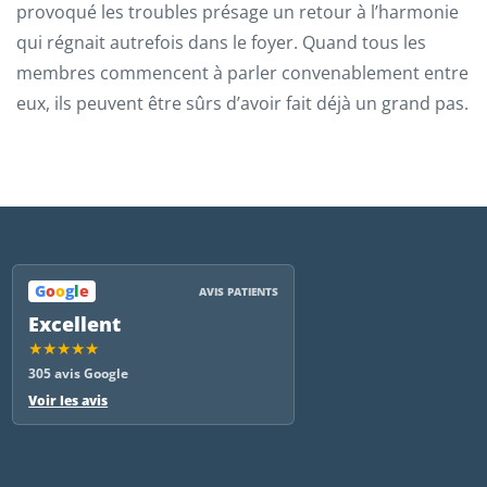
provoqué les troubles présage un retour à l’harmonie
qui régnait autrefois dans le foyer. Quand tous les
membres commencent à parler convenablement entre
eux, ils peuvent être sûrs d’avoir fait déjà un grand pas.
G
o
o
g
l
e
AVIS PATIENTS
Excellent
★★★★★
305 avis Google
Voir les avis