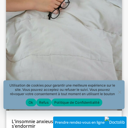
Utilisation de cookies pour garantir une meilleure expérience sur le
site. Vous pouvez acceptez ou refuser le suivi. Vous pouvez
révoquer votre consentement à tout moment en utilisant le bouton
« Révoquer le consentement » présent dans la page de Politique de
Ok
Refus
Politique de Confidentialité
Confidentialité.
L’insomnie anxieuse : quelques solutions pour
Prendre rendez-vous en ligne
s’endormir