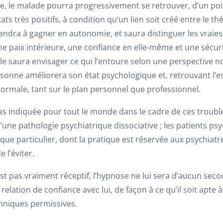
se, le malade pourra progressivement se retrouver, d’un po
s très positifs, à condition qu’un lien soit créé entre le thé
ndra à gagner en autonomie, et saura distinguer les vraies 
ne paix intérieure, une confiance en elle-même et une sécuri
le saura envisager ce qui l’entoure selon une perspective n
rsonne améliorera son état psychologique et, retrouvant l’es
rmale, tant sur le plan personnel que professionnel.
as indiquée pour tout le monde dans le cadre de ces troubles
 d’une pathologie psychiatrique dissociative ; les patients p
que particulier, dont la pratique est réservée aux psychiatre
 l’éviter.
’est pas vraiment réceptif, l’hypnose ne lui sera d’aucun secou
relation de confiance avec lui, de façon à ce qu’il soit apte
chniques permissives.