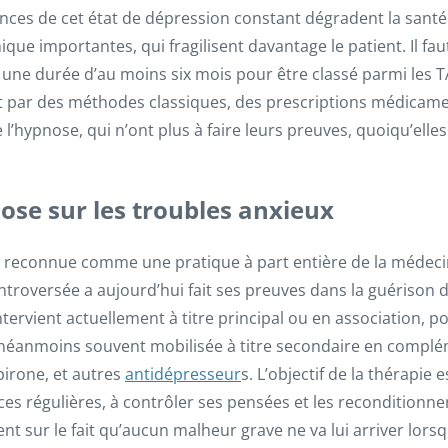
ces de cet état de dépression constant dégradent la santé
que importantes, qui fragilisent davantage le patient. Il fau
 une durée d’au moins six mois pour être classé parmi les T
t par des méthodes classiques, des prescriptions médicame
’hypnose, qui n’ont plus à faire leurs preuves, quoiqu’elles
nose sur les troubles anxieux
 reconnue comme une pratique à part entière de la médeci
ntroversée a aujourd’hui fait ses preuves dans la guérison
ntervient actuellement à titre principal ou en association, 
st néanmoins souvent mobilisée à titre secondaire en comp
pirone, et autres
antidépresseur
s. L’objectif de la thérapie
es régulières, à contrôler ses pensées et les reconditionner 
ent sur le fait qu’aucun malheur grave ne va lui arriver lorsqu