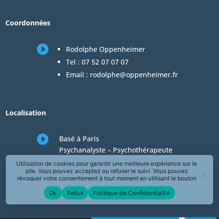
Coordonnées

Rodolphe Oppenheimer
Tel :
07 52 07 07 07
Email :
rodolphe@oppenheimer.fr
Localisation

Basé à Paris
Psychanalyste – Psychothérapeute
Consultations en téléconsultation de
Utilisation de cookies pour garantir une meilleure expérience sur le
site. Vous pouvez acceptez ou refuser le suivi. Vous pouvez
psychologie
révoquer votre consentement à tout moment en utilisant le bouton
« Révoquer le consentement » présent dans la page de Politique de
Ok
Refus
Politique de Confidentialité
Confidentialité.
Zones desservies en téléconsultation de psychologie