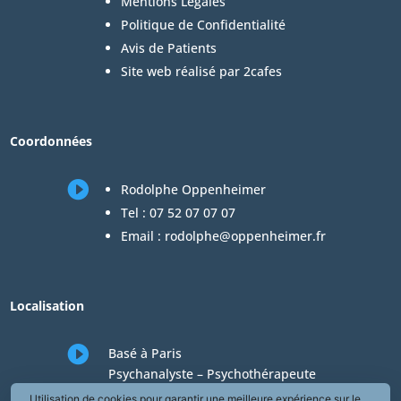
Mentions Légales
Politique de Confidentialité
Avis de Patients
Site web réalisé par 2cafes
Coordonnées

Rodolphe Oppenheimer
Tel :
07 52 07 07 07
Email :
rodolphe@oppenheimer.fr
Localisation

Basé à Paris
Psychanalyste – Psychothérapeute
Consultations en téléconsultation de
Utilisation de cookies pour garantir une meilleure expérience sur le