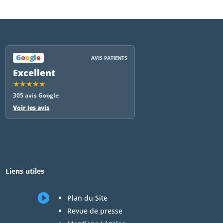
G
o
o
g
l
e
AVIS PATIENTS
Excellent
★★★★★
305 avis Google
Voir les avis
Liens utiles

Plan du Site
Revue de presse