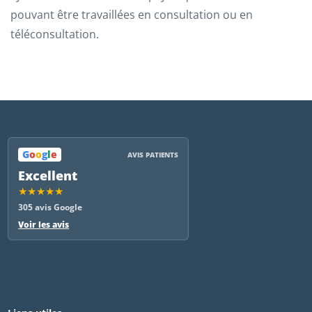
pouvant être travaillées en consultation ou en
téléconsultation.
G
o
o
g
l
e
AVIS PATIENTS
Excellent
★★★★★
305 avis Google
Voir les avis