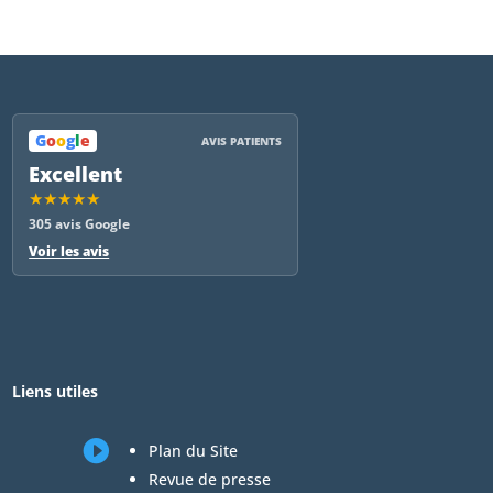
G
o
o
g
l
e
AVIS PATIENTS
Excellent
★★★★★
305 avis Google
Voir les avis
Liens utiles

Plan du Site
Revue de presse