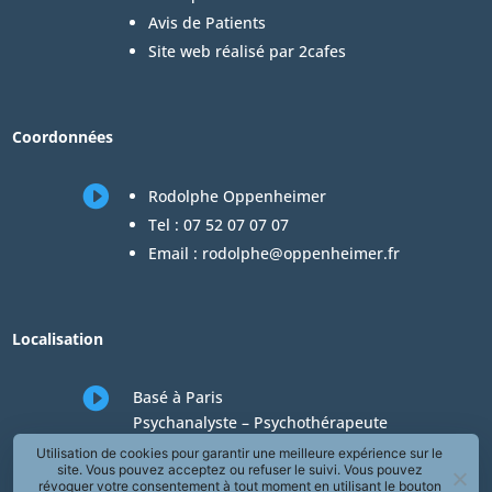
Avis de Patients
Site web réalisé par 2cafes
Coordonnées

Rodolphe Oppenheimer
Tel :
07 52 07 07 07
Email :
rodolphe@oppenheimer.fr
Localisation

Basé à Paris
Psychanalyste – Psychothérapeute
Consultations en téléconsultation de
Utilisation de cookies pour garantir une meilleure expérience sur le
site. Vous pouvez acceptez ou refuser le suivi. Vous pouvez
psychologie
révoquer votre consentement à tout moment en utilisant le bouton