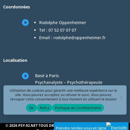
Coordonnées

Rodolphe Oppenheimer
Tel :
07 52 07 07 07
Email :
rodolphe@oppenheimer.fr
Localisation

Basé à Paris
Psychanalyste – Psychothérapeute
Consultations en téléconsultation de
Utilisation de cookies pour garantir une meilleure expérience sur le
site. Vous pouvez acceptez ou refuser le suivi. Vous pouvez
psychologie
révoquer votre consentement à tout moment en utilisant le bouton
« Révoquer le consentement » présent dans la page de Politique de
Ok
Refus
Politique de Confidentialité
Confidentialité.
Zones desservies en téléconsultation de psychologie
© 2026 PSY-92.NET TOUS DROITS RÉSERVÉS – Rodolphe Oppenheimer
Prendre rendez-vous en ligne