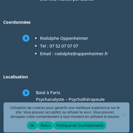
Coordonnées

Rodolphe Oppenheimer
Tel :
07 52 07 07 07
Email :
rodolphe@oppenheimer.fr
Localisation

Basé à Paris
Psychanalyste – Psychothérapeute
Consultations en téléconsultation de
Utilisation de cookies pour garantir une meilleure expérience sur le
site. Vous pouvez acceptez ou refuser le suivi. Vous pouvez
psychologie
révoquer votre consentement à tout moment en utilisant le bouton
« Révoquer le consentement » présent dans la page de Politique de
Ok
Refus
Politique de Confidentialité
Confidentialité.
Zones desservies en téléconsultation de psychologie