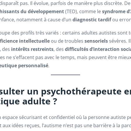
e disparaît pas. Il évolue, parfois de manière plus discrète
ahissants du développement
(TED), comme le
syndrome d’
’enfance, notamment à cause d’un
diagnostic tardif
ou erron
upe des profils très variés : certains adultes autistes son
ficience intellectuelle
ou de troubles
sensoriels
sévères. I
, des
intérêts restreints
, des
difficultés d’interaction soci
s ne s’effacent pas avec le temps, mais peuvent être mieux
utique personnalisé
.
sulter un psychothérapeute e
tique adulte ?
 espace sécurisant et confidentiel où la personne autiste p
aux idées reçues, l’autisme n’est pas une barrière à la paro