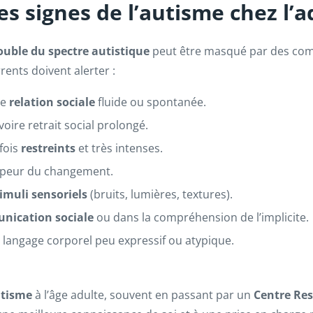
es signes de l’autisme chez l’a
ouble du spectre autistique
peut être masqué par des com
ents doivent alerter :
ne
relation sociale
fluide ou spontanée.
oire retrait social prolongé.
rfois
restreints
et très intenses.
e, peur du changement.
imuli sensoriels
(bruits, lumières, textures).
nication sociale
ou dans la compréhension de l’implicite.
langage corporel peu expressif ou atypique.
utisme
à l’âge adulte, souvent en passant par un
Centre Res