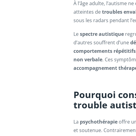
À l’âge adulte, l’autisme n
atteintes de
troubles env
sous les radars pendant l
Le
spectre autistique
regro
d’autres souffrent d’une
dé
comportements répétitifs
non verbale
. Ces symptôme
accompagnement thérape
Pourquoi con
trouble autis
La
psychothérapie
offre un
et soutenue. Contrairement 