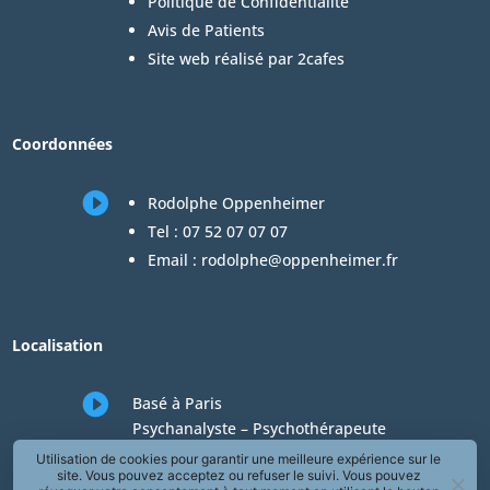
Politique de Confidentialité
Avis de Patients
Site web réalisé par 2cafes
Coordonnées

Rodolphe Oppenheimer
Tel :
07 52 07 07 07
Email :
rodolphe@oppenheimer.fr
Localisation

Basé à Paris
Psychanalyste – Psychothérapeute
Consultations en téléconsultation de
Utilisation de cookies pour garantir une meilleure expérience sur le
site. Vous pouvez acceptez ou refuser le suivi. Vous pouvez
psychologie