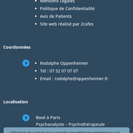
Mentions Légales
Politique de Confidentialité
Avis de Patients
Site web réalisé par 2cafes
Coordonnées

Rodolphe Oppenheimer
Tel :
07 52 07 07 07
Email :
rodolphe@oppenheimer.fr
Localisation

Basé à Paris
Psychanalyste – Psychothérapeute
Consultations en téléconsultation de
Utilisation de cookies pour garantir une meilleure expérience sur le