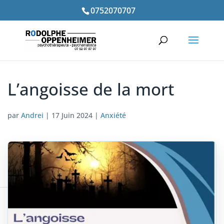
0752070707
L’angoisse de la mort
par
Andrei
|
17 Juin 2024
|
Anxiété