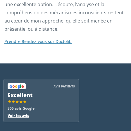
une excellente option. L’écoute, l’analyse et la
compréhension des mécanismes inconscients restent
au cœur de mon approche, qu’elle soit menée en
présentiel ou à distance.
Prendre Rendez-vous sur Doctolib
G
o
o
g
l
e
AVIS PATIENTS
Excellent
★★★★★
305 avis Google
Voir les avis