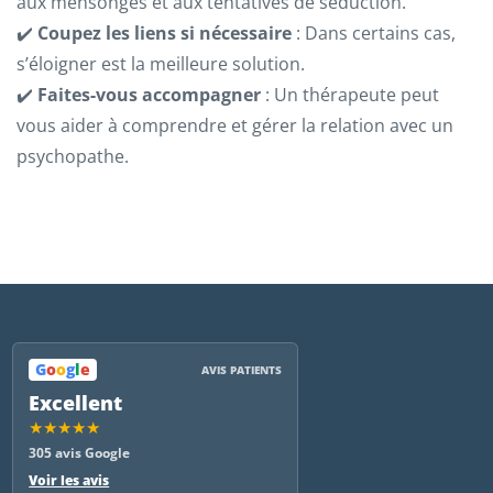
aux mensonges et aux tentatives de séduction.
✔️
Coupez les liens si nécessaire
: Dans certains cas,
s’éloigner est la meilleure solution.
✔️
Faites-vous accompagner
: Un thérapeute peut
vous aider à comprendre et gérer la relation avec un
psychopathe.
G
o
o
g
l
e
AVIS PATIENTS
Excellent
★★★★★
305 avis Google
Voir les avis