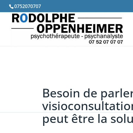
0752070707
Besoin de parler
visioconsultati
peut être la sol