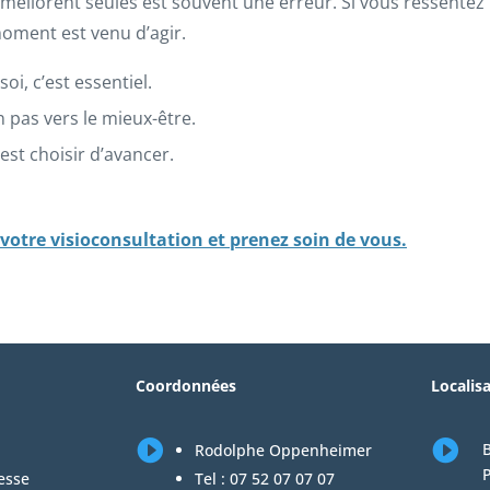
méliorent seules est souvent une erreur. Si vous ressentez 
oment est venu d’agir.
i, c’est essentiel.
n pas vers le mieux-être.
est choisir d’avancer.
otre visioconsultation et prenez soin de vous.
Coordonnées
Localis


B
Rodolphe Oppenheimer
P
esse
Tel :
07 52 07 07 07