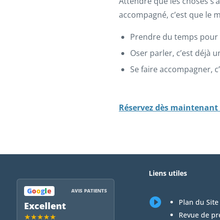
Attendre que les choses s’a
accompagné, c’est que le m
Prendre du temps pour so
Oser parler, c’est déjà u
Se faire accompagner, c’
Réservez dès maintenant v
Liens utiles
G
o
o
g
l
e
AVIS PATIENTS

Plan du Site
Excellent
Revue de pr
★★★★★