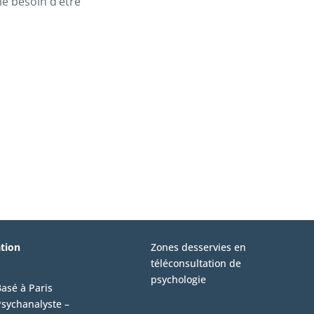
le besoin d’être
ation
Zones desservies en
téléconsultation de
psychologie
asé à Paris
sychanalyste –