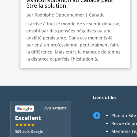
être la solution
par
Rodolphe Oppenheimer
|
Canada
Il arrive à tout le monde de se sentir dépassé,
envahi par des pensées négatives ou une
anxiété persistante. Dans ces moments-là,
parler à un professionnel peut vraiment faire
la différence. Mais entre le manque de temps,
la distance et parfois l’hésitation à...
Liens utiles
G
o
o
g
l
e
AVIS PATIENTS

Plan du Site
Excellent
Revue de pr
★★★★★
Mentions Lé
305 avis Google