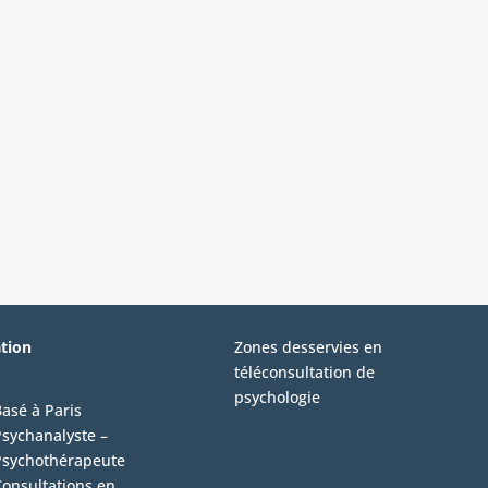
ation
Zones desservies en
téléconsultation de
psychologie
asé à Paris
sychanalyste –
Psychothérapeute
onsultations en