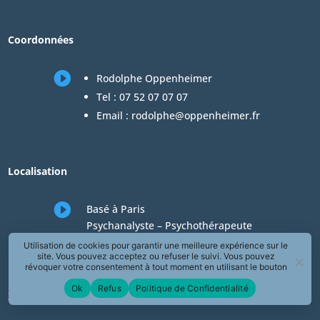
Coordonnées

Rodolphe Oppenheimer
Tel :
07 52 07 07 07
Email :
rodolphe@oppenheimer.fr
Localisation

Basé à Paris
Psychanalyste – Psychothérapeute
Consultations en téléconsultation de
Utilisation de cookies pour garantir une meilleure expérience sur le
site. Vous pouvez acceptez ou refuser le suivi. Vous pouvez
psychologie
révoquer votre consentement à tout moment en utilisant le bouton
« Révoquer le consentement » présent dans la page de Politique de
Ok
Refus
Politique de Confidentialité
Confidentialité.
Zones desservies en téléconsultation de psychologie