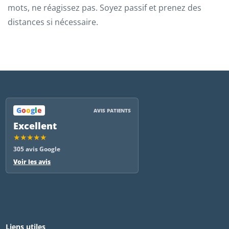
mots, ne réagissez pas. Soyez passif et prenez des
distances si nécessaire.
G
o
o
g
l
e
AVIS PATIENTS
Excellent
★★★★★
305 avis Google
Voir les avis
Liens utiles