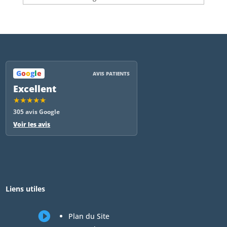
G
o
o
g
l
e
AVIS PATIENTS
Excellent
★★★★★
305 avis Google
Voir les avis
Liens utiles

Plan du Site