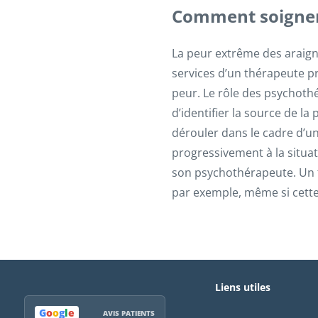
Comment soigner 
La peur extrême des araign
services d’un thérapeute p
peur. Le rôle des psychothé
d’identifier la source de l
dérouler dans le cadre d’u
progressivement à la situat
son psychothérapeute. Un 
par exemple, même si cette
Liens utiles
G
o
o
g
l
e
AVIS PATIENTS