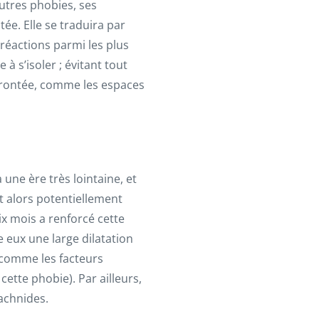
utres phobies, ses
ée. Elle se traduira par
réactions parmi les plus
 s’isoler ; évitant tout
onfrontée, comme les espaces
une ère très lointaine, et
t alors potentiellement
ix mois a renforcé cette
e eux une large dilatation
 comme les facteurs
ette phobie). Par ailleurs,
achnides.