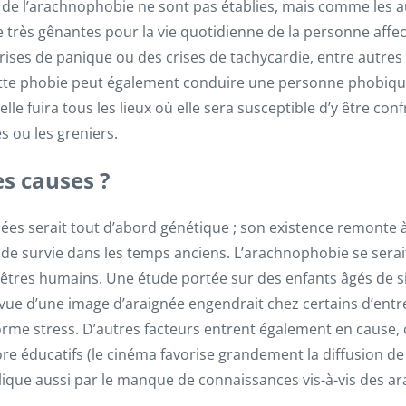
 de l’arachnophobie ne sont pas établies, mais comme les a
rès gênantes pour la vie quotidienne de la personne affect
ises de panique ou des crises de tachycardie, entre autres 
tte phobie peut également conduire une personne phobique à
elle fuira tous les lieux où elle sera susceptible d’y être c
es ou les greniers.
es causes ?
es serait tout d’abord génétique ; son existence remonte à 
n de survie dans les temps anciens. L’arachnophobie se serai
 êtres humains. Une étude portée sur des enfants âgés de s
le vue d’une image d’araignée engendrait chez certains d’entr
norme stress. D’autres facteurs entrent également en cause,
éducatifs (le cinéma favorise grandement la diffusion de c
lique aussi par le manque de connaissances vis-à-vis des ar