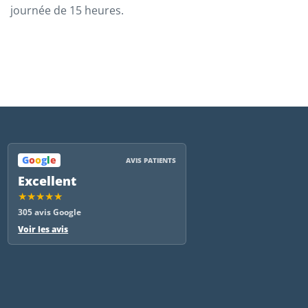
journée de 15 heures.
G
o
o
g
l
e
AVIS PATIENTS
Excellent
★★★★★
305 avis Google
Voir les avis