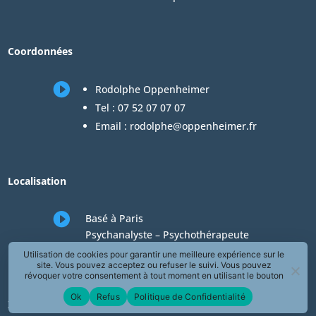
Coordonnées

Rodolphe Oppenheimer
Tel :
07 52 07 07 07
Email :
rodolphe@oppenheimer.fr
Localisation

Basé à Paris
Psychanalyste – Psychothérapeute
Consultations en téléconsultation de
Utilisation de cookies pour garantir une meilleure expérience sur le
site. Vous pouvez acceptez ou refuser le suivi. Vous pouvez
psychologie
révoquer votre consentement à tout moment en utilisant le bouton
« Révoquer le consentement » présent dans la page de Politique de
Ok
Refus
Politique de Confidentialité
Confidentialité.
Zones desservies en téléconsultation de psychologie