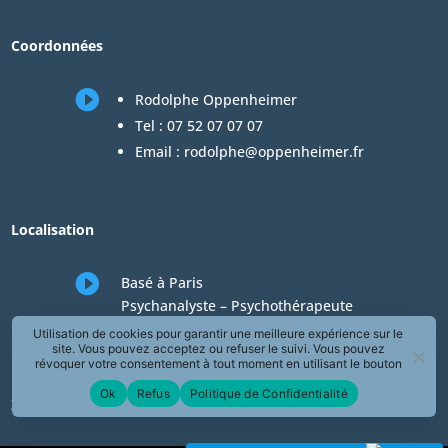
Coordonnées

Rodolphe Oppenheimer
Tel :
07 52 07 07 07
Email :
rodolphe@oppenheimer.fr
Localisation

Basé à Paris
Psychanalyste – Psychothérapeute
Consultations en téléconsultation de
Utilisation de cookies pour garantir une meilleure expérience sur le
site. Vous pouvez acceptez ou refuser le suivi. Vous pouvez
psychologie
révoquer votre consentement à tout moment en utilisant le bouton
« Révoquer le consentement » présent dans la page de Politique de
Ok
Refus
Politique de Confidentialité
Confidentialité.
Zones desservies en téléconsultation de psychologie