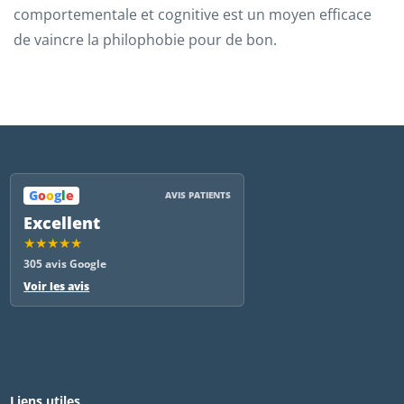
comportementale et cognitive est un moyen efficace
de vaincre la philophobie pour de bon.
G
o
o
g
l
e
AVIS PATIENTS
Excellent
★★★★★
305 avis Google
Voir les avis
Liens utiles